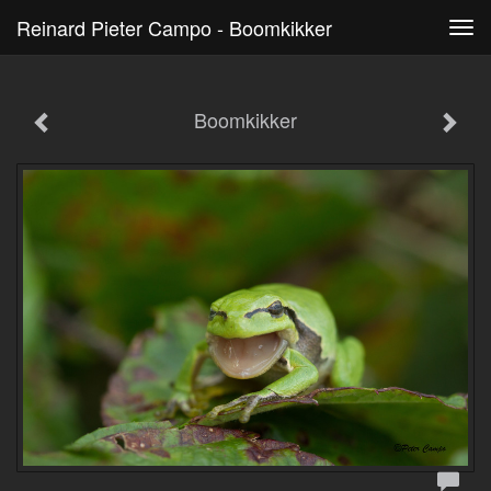
Reinard Pieter Campo - Boomkikker
Tog
navi
Boomkikker