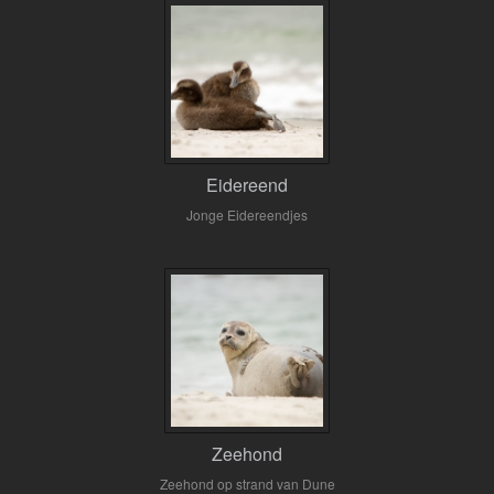
Eidereend
Jonge Eidereendjes
Zeehond
Zeehond op strand van Dune