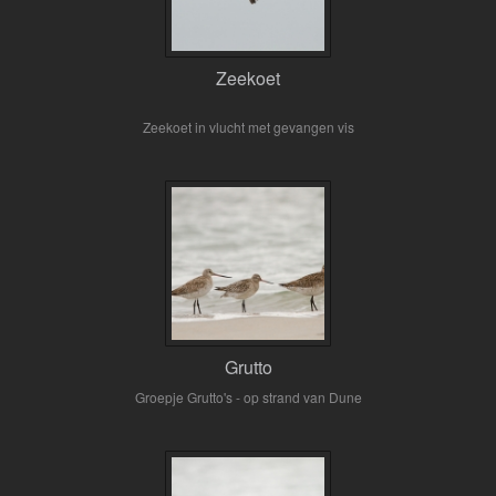
Zeekoet
Zeekoet in vlucht met gevangen vis
Grutto
Groepje Grutto's - op strand van Dune