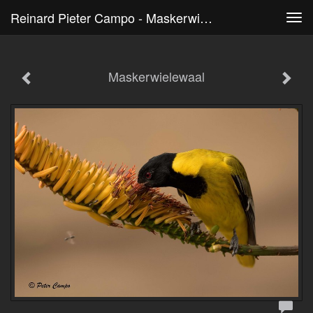
Reinard Pieter Campo - Maskerwielewaal
Tog
navi
Maskerwielewaal